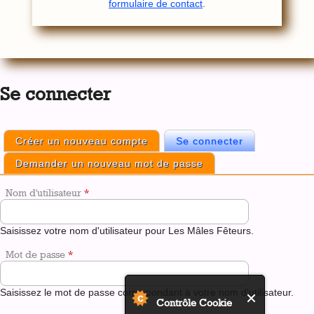
formulaire de contact
.
Back
to
Se connecter
top
Créer un nouveau compte
Se connecter
(onglet actif)
Onglets
Demander un nouveau mot de passe
principaux
Nom d'utilisateur
*
Saisissez votre nom d'utilisateur pour Les Mâles Fêteurs.
Mot de passe
*
Saisissez le mot de passe correspondant à votre nom d'utilisateur.
Contrôle Cookie