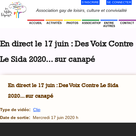
S'INSCRIRE
SE CONNECTER
Jump
to
Menu
Association gay de loisirs, culture et convivialité
navigation
Utilisateur
ACCUEIL
ACTIVITÉS
PHOTOS
ASSOCIATION
ENTRE
CONTACT
AUTRES
Back
to
En direct le 17 juin : Des Voix Contre
top
Le Sida 2020... sur canapé
En direct le 17 juin : Des Voix Contre Le Sida
2020... sur canapé
Type de vidéo:
Clip
Date de sortie:
Mercredi 17 juin 2020 h