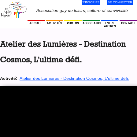
S'INSCRIRE
SE CONNECTER
Jump
to
Menu
Association gay de loisirs, culture et convivialité
navigation
Utilisateur
ACCUEIL
ACTIVITÉS
PHOTOS
ASSOCIATION
ENTRE
CONTACT
AUTRES
Back
to
Atelier des Lumières - Destination
top
Cosmos, L'ultime défi.
Activité:
Atelier des Lumières - Destination Cosmos, L'ultime défi.