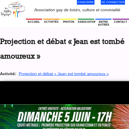
S'INSCRIRE
SE CONNECTER
Jump
to
Menu
Association gay de loisirs, culture et convivialité
navigation
Utilisateur
ACCUEIL
ACTIVITÉS
PHOTOS
ASSOCIATION
ENTRE
CONTACT
AUTRES
Back
to
Projection et débat « Jean est tombé
top
amoureux »
Activité:
Projection et débat « Jean est tombé amoureux »