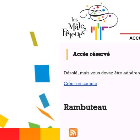
Jump
to
Menu
navigation
Utilisateur
ACC
Back
to
Accès réservé
top
Désolé, mais vous devez être adhérent 
Créer un compte
.
Back
to
Rambuteau
top