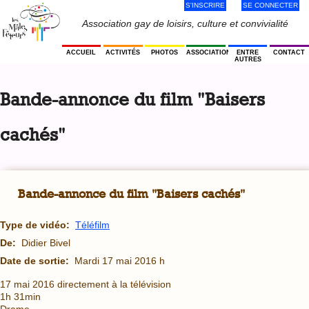
S'INSCRIRE
SE CONNECTER
Jump
to
Menu
Association gay de loisirs, culture et convivialité
navigation
Utilisateur
ACCUEIL
ACTIVITÉS
PHOTOS
ASSOCIATION
ENTRE
CONTACT
AUTRES
Back
to
Bande-annonce du film "Baisers
top
cachés"
Bande-annonce du film "Baisers cachés"
Type de vidéo:
Téléfilm
De:
Didier Bivel
Date de sortie:
Mardi 17 mai 2016 h
17 mai 2016 directement à la télévision
1h 31min
Drame