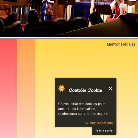
Back
Mentions légales
to
top
Contrôle Cookie
Ce site utilise des cookies pour
stocker des informations
(techniques) sur votre ordinateur.
Au sujet de cet outil
lire la suite