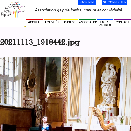
S'INSCRIRE
SE CONNECTER
Jump
to
Menu
Association gay de loisirs, culture et convivialité
navigation
Utilisateur
ACCUEIL
ACTIVITÉS
PHOTOS
ASSOCIATION
ENTRE
CONTACT
AUTRES
Back
to
20211113_1918442.jpg
top