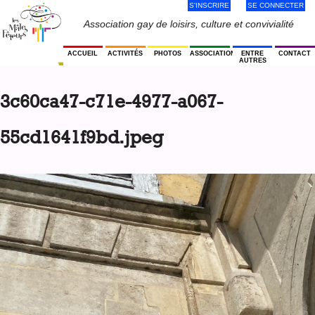
S'INSCRIRE
SE CONNECTER
Jump
to
Menu
Association gay de loisirs, culture et convivialité
navigation
Utilisateur
ACCUEIL
ACTIVITÉS
PHOTOS
ASSOCIATION
ENTRE
CONTACT
AUTRES
Back
to
3c60ca47-c71e-4977-a067-
top
55cd1641f9bd.jpeg