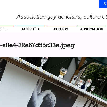
S
Association gay de loisirs, culture et
UEIL
ACTIVITÉS
PHOTOS
ASSOCIATION
-a0e4-32e67d55c33e.jpeg