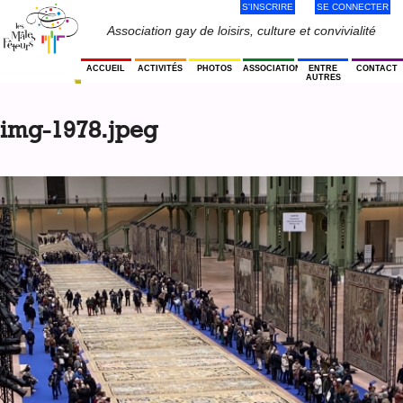
S'INSCRIRE
SE CONNECTER
Jump
to
Menu
Association gay de loisirs, culture et convivialité
navigation
Utilisateur
ACCUEIL
ACTIVITÉS
PHOTOS
ASSOCIATION
ENTRE
CONTACT
AUTRES
Back
to
img-1978.jpeg
top