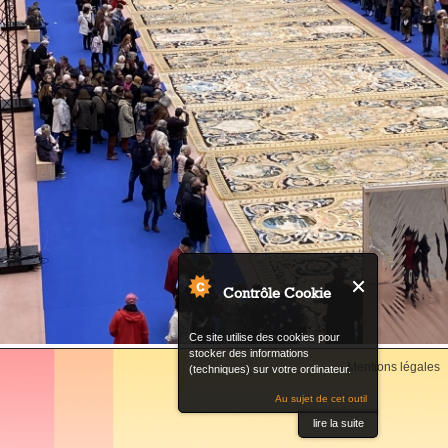
Contrôle Cookie
Ce site utilise des cookies pour
stocker des informations
Back
Mentions légales
(techniques) sur votre ordinateur.
to
top
Au sujet de cet outil
lire la suite