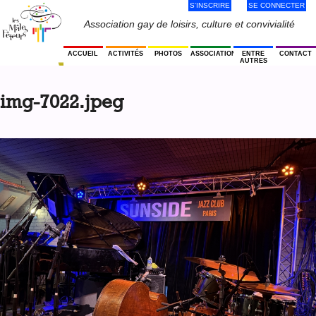
S'INSCRIRE
SE CONNECTER
Jump
to
Menu
Association gay de loisirs, culture et convivialité
navigation
Utilisateur
ACCUEIL
ACTIVITÉS
PHOTOS
ASSOCIATION
ENTRE
CONTACT
AUTRES
Back
to
img-7022.jpeg
top