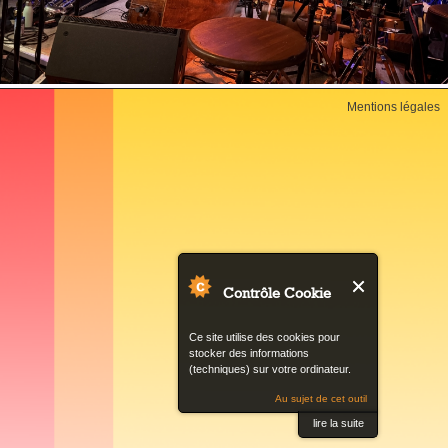
Back
Mentions légales
to
top
Contrôle Cookie
Ce site utilise des cookies pour
stocker des informations
(techniques) sur votre ordinateur.
Au sujet de cet outil
lire la suite