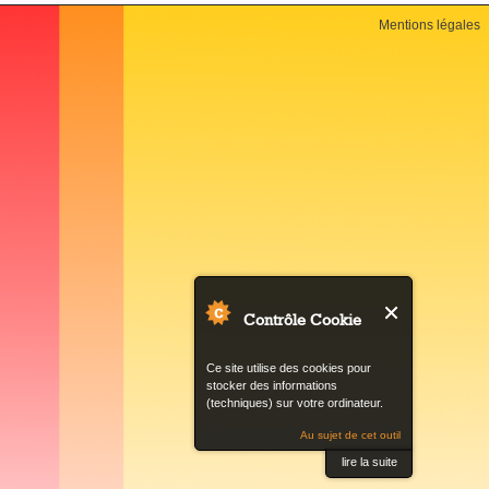
Back
Mentions légales
to
top
Contrôle Cookie
Ce site utilise des cookies pour
stocker des informations
(techniques) sur votre ordinateur.
Au sujet de cet outil
lire la suite