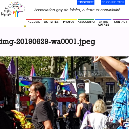
S'INSCRIRE
SE CONNECTER
Jump
to
Menu
Association gay de loisirs, culture et convivialité
navigation
Utilisateur
ACCUEIL
ACTIVITÉS
PHOTOS
ASSOCIATION
ENTRE
CONTACT
AUTRES
Back
to
img-20190629-wa0001.jpeg
top