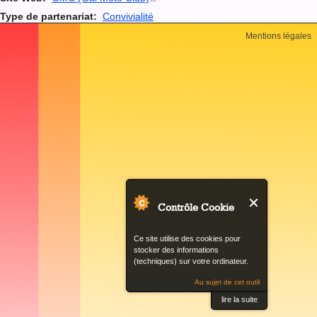
lien
Type de partenariat:
Convivialité
est
Back
externe)
Mentions légales
to
top
Contrôle Cookie
Ce site utilise des cookies pour
stocker des informations
(techniques) sur votre ordinateur.
Au sujet de cet outil
lire la suite