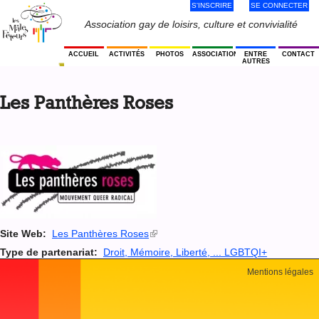
S'INSCRIRE
SE CONNECTER
Jump
to
Menu
Association gay de loisirs, culture et convivialité
navigation
Utilisateur
ACCUEIL
ACTIVITÉS
PHOTOS
ASSOCIATION
ENTRE
CONTACT
AUTRES
Back
to
Les Panthères Roses
top
Site Web:
Les Panthères Roses
(le
lien
Type de partenariat:
Droit, Mémoire, Liberté, ... LGBTQI+
est
Back
externe)
Mentions légales
to
top