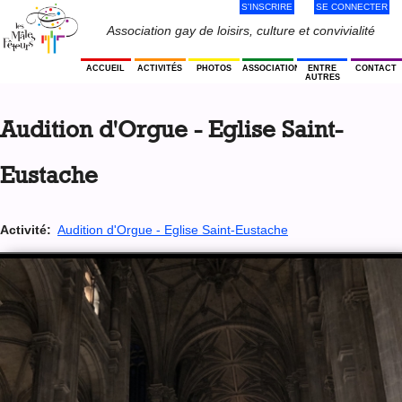
S'INSCRIRE
SE CONNECTER
Jump
to
Menu
Association gay de loisirs, culture et convivialité
navigation
Utilisateur
ACCUEIL
ACTIVITÉS
PHOTOS
ASSOCIATION
ENTRE
CONTACT
AUTRES
Back
to
Audition d'Orgue - Eglise Saint-
top
Eustache
Activité:
Audition d'Orgue - Eglise Saint-Eustache