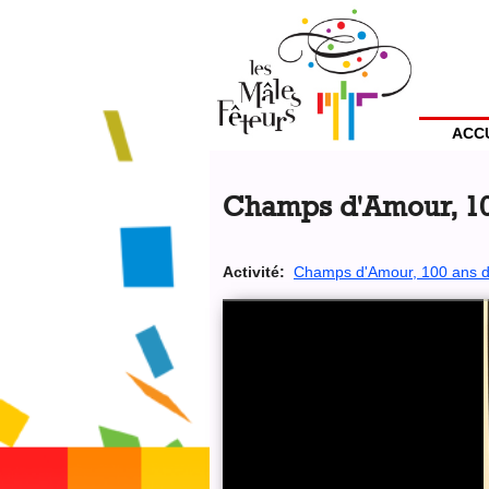
Jump
to
Menu
navigation
Utilisateur
ACC
Back
Back
to
to
Champs d'Amour, 10
top
top
Activité:
Champs d'Amour, 100 ans d