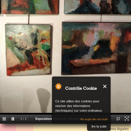
Contrôle Cookie
Ce site utilise des cookies pour
stocker des informations
(techniques) sur votre ordinateur.
1
/
1
Exposition Peintures Montmartre
Exposition
Au sujet de cet outil
Back
lire la suite
Peintures Montmartre
Mentions légales