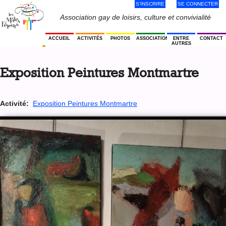
S'INSCRIRE
SE CONNECTER
Jump
to
Menu
Association gay de loisirs, culture et convivialité
navigation
Utilisateur
ACCUEIL
ACTIVITÉS
PHOTOS
ASSOCIATION
ENTRE
CONTACT
AUTRES
Back
to
Exposition Peintures Montmartre
top
Activité:
Exposition Peintures Montmartre