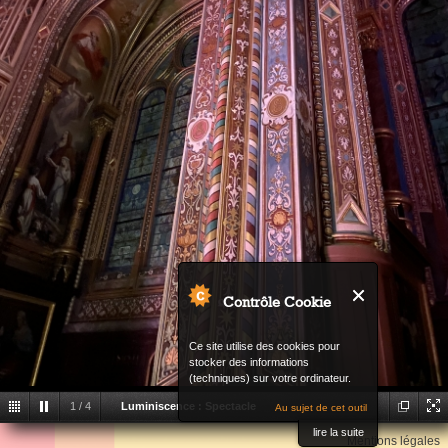
Contrôle Cookie
Ce site utilise des cookies pour
stocker des informations
(techniques) sur votre ordinateur.
1
/
4
Luminiscence : Spectacle
Au sujet de cet outil
Back
lire la suite
immersif
Luminiscence : Spectacle immersif
Mentions légales