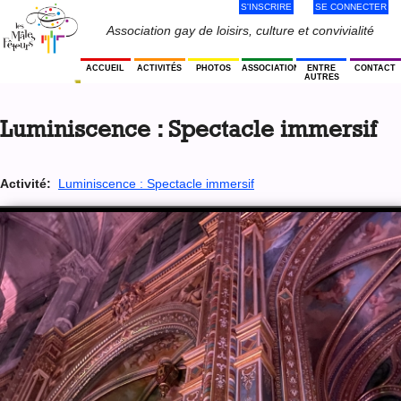
S'INSCRIRE
SE CONNECTER
Jump
to
Menu
Association gay de loisirs, culture et convivialité
navigation
Utilisateur
ACCUEIL
ACTIVITÉS
PHOTOS
ASSOCIATION
ENTRE
CONTACT
AUTRES
Back
to
Luminiscence : Spectacle immersif
top
Activité:
Luminiscence : Spectacle immersif