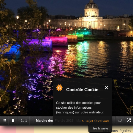
Contrôle Cookie
Ce site utilise des cookies pour
stocker des informations
(techniques) sur votre ordinateur.
1
/
1
Marche des Fiertés 2025
Marche des Fiertés
Au sujet de cet outil
Back
lire la suite
2025
Mentions légales