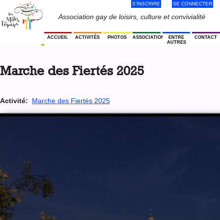
S'INSCRIRE
SE CONNECTER
Jump
to
Menu
Association gay de loisirs, culture et convivialité
navigation
Utilisateur
ACCUEIL
ACTIVITÉS
PHOTOS
ASSOCIATION
ENTRE
CONTACT
AUTRES
Back
to
Marche des Fiertés 2025
top
Activité:
Marche des Fiertés 2025