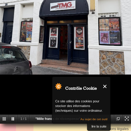
Contrôle Cookie
Ce site utilise des cookies pour
stocker des informations
(techniques) sur votre ordinateur.
1
/
1
"Mille francs de récompense"
"Mille francs de
Au sujet de cet outil
Back
lire la suite
récompense"
Mentions légales