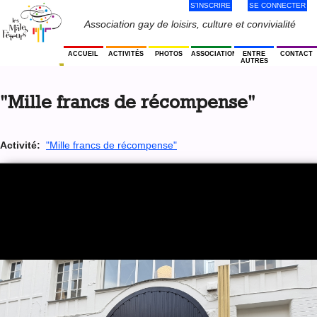
S'INSCRIRE
SE CONNECTER
Jump
to
Menu
Association gay de loisirs, culture et convivialité
navigation
Utilisateur
ACCUEIL
ACTIVITÉS
PHOTOS
ASSOCIATION
ENTRE
CONTACT
AUTRES
Back
to
"Mille francs de récompense"
top
Activité:
"Mille francs de récompense"