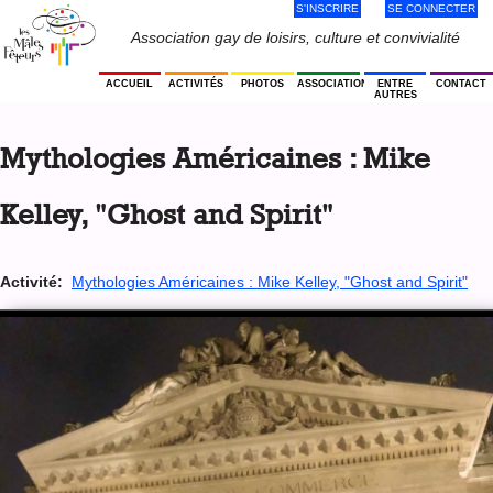
S'INSCRIRE
SE CONNECTER
Jump
to
Menu
Association gay de loisirs, culture et convivialité
navigation
Utilisateur
ACCUEIL
ACTIVITÉS
PHOTOS
ASSOCIATION
ENTRE
CONTACT
AUTRES
Back
to
Mythologies Américaines : Mike
top
Kelley, "Ghost and Spirit"
Activité:
Mythologies Américaines : Mike Kelley, "Ghost and Spirit"