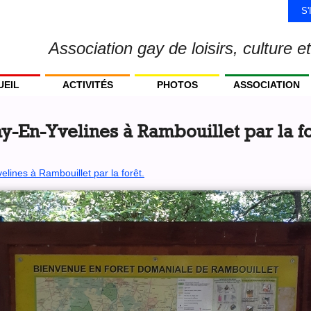
S
Association gay de loisirs, culture et
UEIL
ACTIVITÉS
PHOTOS
ASSOCIATION
-En-Yvelines à Rambouillet par la fo
ines à Rambouillet par la forêt.