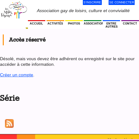
S'INSCRIRE
SE CONNECTER
Jump
to
Menu
Association gay de loisirs, culture et convivialité
navigation
Utilisateur
ACCUEIL
ACTIVITÉS
PHOTOS
ASSOCIATION
ENTRE
CONTACT
AUTRES
Accès réservé
Désolé, mais vous devez être adhérent ou enregistré sur le site pour
accéder à cette information.
Créer un compte
.
Back
to
Série
top
Back