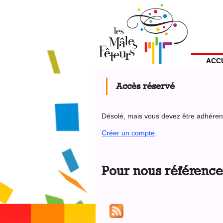
Jump
to
Menu
navigation
Utilisateur
ACC
Back
to
Accès réservé
top
Désolé, mais vous devez être adhérent 
Créer un compte
.
Back
to
Pour nous référence
top