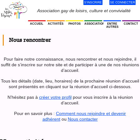
S'INSCRIRE
SE CONNECTER
Jump
to
Menu
Association gay de loisirs, culture et convivialité
navigation
Utilisateur
ACCUEIL
ACTIVITÉS
PHOTOS
ASSOCIATION
ENTRE
CONTACT
AUTRES
Nous rencontrer
Pour faire notre connaissance, nous rencontrer et nous rejoindre, il
suffit de s’inscrire sur notre site et de participer à une de nos réunions
d’accueil.
Tous les détails (date, lieu, horaires) de la prochaine réunion d’accueil
sont présentés en cliquant sur la réunion d'accueil ci-dessous.
N’hésitez pas à
créer votre profil
pour vous inscrire à la réunion
d’accueil.
Pour en savoir plus :
Comment nous rejoindre et devenir
adhérent
ou
Nous contacter
Back
to