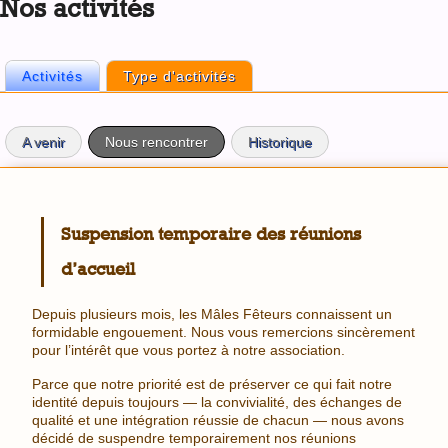
Nos activités
top
Activités
(onglet actif)
Type d'activités
Onglets
Onglets
principaux
A venir
Nous rencontrer
(onglet actif)
Historique
secondaires
Suspension temporaire des réunions
d’accueil
Depuis plusieurs mois, les Mâles Fêteurs connaissent un
formidable engouement. Nous vous remercions sincèrement
pour l’intérêt que vous portez à notre association.
Parce que notre priorité est de préserver ce qui fait notre
identité depuis toujours — la convivialité, des échanges de
qualité et une intégration réussie de chacun — nous avons
décidé de suspendre temporairement nos réunions