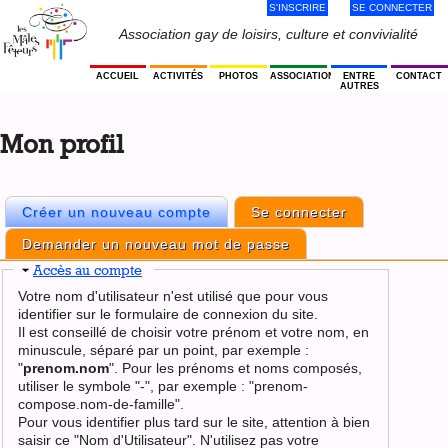
S'INSCRIRE
SE CONNECTER
Jump
to
Menu
Association gay de loisirs, culture et convivialité
navigation
Utilisateur
ACCUEIL
ACTIVITÉS
PHOTOS
ASSOCIATION
ENTRE
CONTACT
AUTRES
Back
to
Mon profil
top
Créer un nouveau compte
(onglet actif)
Se connecter
Onglets
Demander un nouveau mot de passe
principaux
Masquer
Accès au compte
Votre nom d'utilisateur n'est utilisé que pour vous
identifier sur le formulaire de connexion du site.
Il est conseillé de choisir votre prénom et votre nom, en
minuscule, séparé par un point, par exemple :
"
prenom.nom
". Pour les prénoms et noms composés,
utiliser le symbole "-", par exemple : "prenom-
compose.nom-de-famille".
Pour vous identifier plus tard sur le site, attention à bien
saisir ce "Nom d'Utilisateur". N'utilisez pas votre